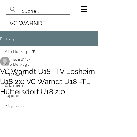
VC WARNDT
Beitrag
Alle Beiträge
schild1107
Alle Beiträge
VC Warndt U18 -TV Losheim
1. Damen
U18 2:0 VC Warndt U18 -TL
2. Damen
Hüttersdorf U18 2:0
Jugend
Allgemein