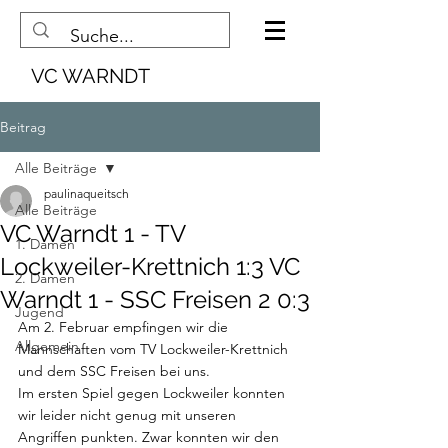
VC WARNDT
Beitrag
Alle Beiträge
paulinaqueitsch
Alle Beiträge
VC Warndt 1 - TV
1. Damen
Lockweiler-Krettnich 1:3 VC
2. Damen
Warndt 1 - SSC Freisen 2 0:3
Jugend
Am 2. Februar empfingen wir die 
Allgemein
Mannschaften vom TV Lockweiler-Krettnich 
und dem SSC Freisen bei uns. 
Im ersten Spiel gegen Lockweiler konnten 
wir leider nicht genug mit unseren 
Angriffen punkten. Zwar konnten wir den 