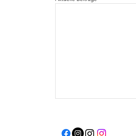
VEREINSSHOP 💜🤍
Ab jetzt hat unser Verein einen
eigenen Shop! Hier wird wirklich
jeder fündig: Neben Pullis, Shirts