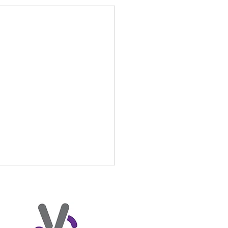
spiel u16mix
egen TV Losheim verloren
:0 gegen TV Quierschied
nnen. Insgesamt ein