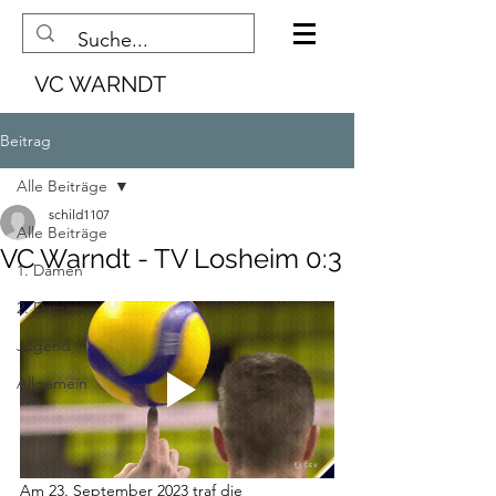
VC WARNDT
Beitrag
Alle Beiträge
schild1107
Alle Beiträge
VC Warndt - TV Losheim 0:3
1. Damen
2. Damen
Jugend
Allgemein
Am 23. September 2023 traf die 