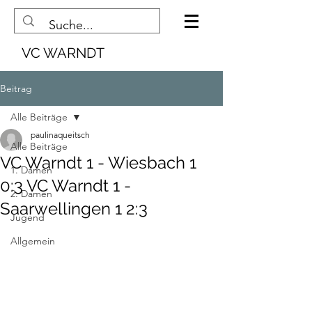
VC WARNDT
Beitrag
Alle Beiträge
paulinaqueitsch
Alle Beiträge
VC Warndt 1 - Wiesbach 1
1. Damen
0:3 VC Warndt 1 -
2. Damen
Saarwellingen 1 2:3
Jugend
Allgemein